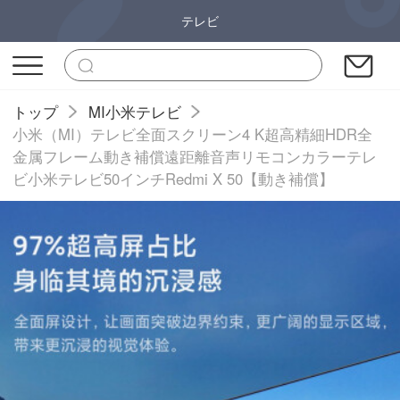
テレビ
トップ
MI小米テレビ
小米（MI）テレビ全面スクリーン4 K超高精細HDR全
金属フレーム動き補償遠距離音声リモコンカラーテレ
ビ小米テレビ50インチRedmi X 50【動き補償】