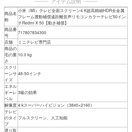
アイテム説明
小米（MI）テレビ全面スクリーン4 K超高精細HDR全金属
商品名
フレーム運動補償遠距離音声リモコンカラーテレビ50イン
称
チRedmi X 50【動き補償】
商品番
717807834300
号
店舗
ミニテレビ専門店
商品の
毛の重
10.0 kg
さ
スクリ
ーンサ
48-50インチ
イズ
エネル
ギーレ
3級の効果
ベル
解像度
4 kスーパーハイビジョン（3840×2160）
テレビ
のタイ
フルスクリーン、人工知能
プ
選り取