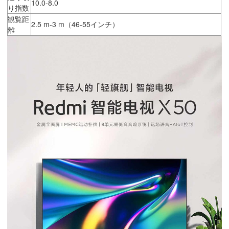
10.0-8.0
り指数
観覧距
2.5 m-3 m（46-55インチ）
離