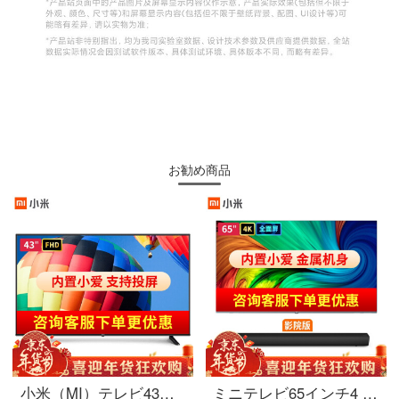
お勧め商品
小米（MI）テレビ43インチハイビジョンwifiネットワークスマート音声リモコン液晶赤米薄型テレビリビングルームカラーテレビRedmi A 43インチ（速達価格保証）
ミニテレビ65インチ4 K超高精細人工知能言語リモコンwifiネットワーク液晶カラーテレビタブレット映画館版：ミニテレビE 65 S 65インチ+テレビ音響標準装備