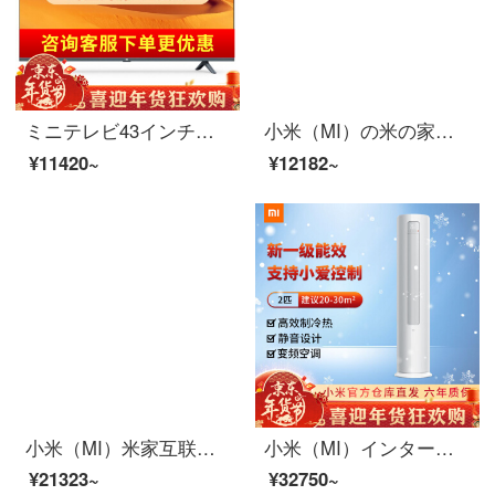
ミニテレビ43インチフルスクリーンE 43 KスマートwifiネットワークフルHDテレビネットワーク液晶パネルカラーテレビ8 GB大保存ミニテレビ43インチ-E 43 Kフルスクリーン設計ハイビジョン
小米（MI）の米の家の洗濯機は1級の機能を周波数変換して、全自動ドラムの静音自清潔多機能のプログラムの省エネルギーの脱水の小さい米の周波数変換器のドラムの洗濯機の1 A 8 kgは標準的に配合します。
¥11420~
¥12182~
小米（MI）米家互联网直驱洗烘一体机10kg变频静音银离子深度除螨杀菌防霉大容量洗衣机 米家互联网直驱洗烘一体机 10kg
小米（MI）インターネットエアコン2頭のスタンド式高効率冷凍/熱静音自動クリーンインテリジェント冷暖房設計除湿除湿除霜2 Pエアコン小米インターネットエアコンA（2匹/周波数変換/超一級効果）
¥21323~
¥32750~