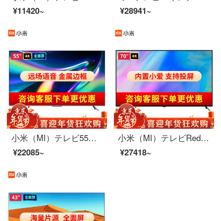
¥11420~
¥28941~
小米（MI）テレビ55インチRedmi X 55金属全面スクリーン4 K超高精細HDRインテリジェント遠隔操作タブレットテレビRedmi X 55インチ【全面スクリーン、動き補償】標準装備
小米（MI）テレビRedmi 70インチ4 K+HDR大空洞の発声ユニットには、小愛さんの大画面の紅米フラットパネルテレビ75小型テレビ70インチRedmi R 70 A【音声制御】が内蔵されています。
¥22085~
¥27418~