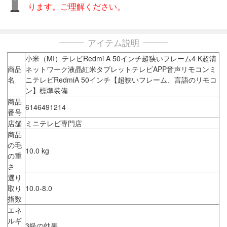
ります。ご理解ください。
アイテム説明
小米（MI）テレビRedmi A 50インチ超狭いフレーム4 K超清
商品
ネットワーク液晶紅米タブレットテレビAPP音声リモコンミ
名
ニテレビRedmiA 50インチ【超狭いフレーム、言語のリモコ
ン】標準装備
商品
6146491214
番号
店舗
ミニテレビ専門店
商品
の毛
10.0 kg
の重
さ
選り
取り
10.0-8.0
指数
エネ
ルギ
3級の効果