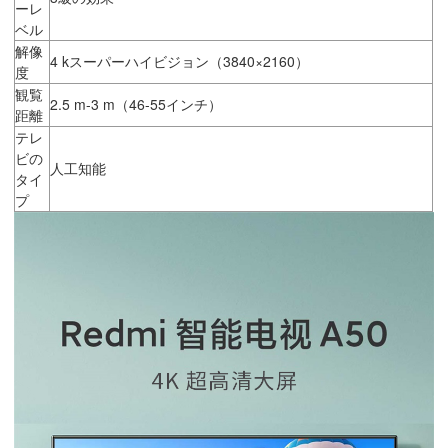
ーレ
ベル
解像
4 kスーパーハイビジョン（3840×2160）
度
観覧
2.5 m-3 m（46-55インチ）
距離
テレ
ビの
人工知能
タイ
プ