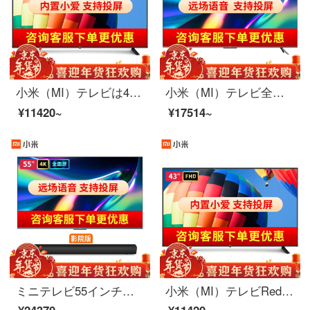
小米（MI）テレビは43インチ4 KハイビジョンHDRスマートWiFiネットワーク液晶カラーテレビタブレットテレビRedmiA 43インチフルハイビジョンスマートテレビ
小米（MI）テレビ全面スクリーン4 K超高精細HDR全金属フレーム動き補償遠距離音声リモコンカラーテレビ小米テレビ50インチRedmi X 50【動き補償】
¥11420~
¥17514~
ミニテレビ55インチスマート音声制御wifiネットワーク4 Kスーパーハイビジョン液晶テレビ劇場版：ミニテレビRedmi X 55インチ+テレビ音響
小米（MI）テレビRedmiAネットワーク液晶パネルテレビ携帯APP音声リモコン赤米テレビ家庭用カラーテレビRedmiA 43インチ【狭いフレーム、言語のリモコン】標準装備