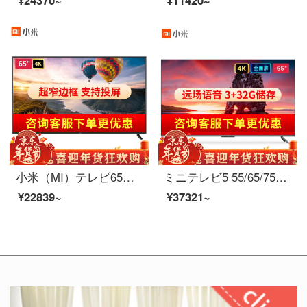
¥24370~
¥11420~
小米（MI）テレビ65インチ4 K超高精細ネットワーク液晶パネルテレビ音声リモコン赤米テレビ家庭用カラーテレビRedmiA 65インチ【4 K超清、言語リモコン】
ミニテレビ5 55/65/75インチフルスクリーン4 k超ハイビジョンHD薄型Bluetoothインテリジェント音声薄型液晶WiFiネットワークフラットテレビ5 65インチ標準搭載
¥22839~
¥37321~