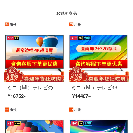
お勧め商品
ミニ（MI）テレビの超狭い枠4 KHDR音声制御WiFiネットワーク液晶パネルテレビ50インチRedmi A 50【4 K超清】
ミニ（MI）テレビ43インチシリーズ超高クリーンHDR Bluetooth WIFIネットワーク液晶パネルホームシアター家庭用カラーテレビE 43 S 43インチ。
¥16752~
¥14467~