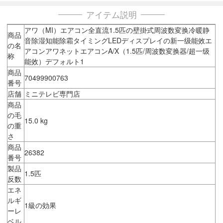
アイテム説明
アワ（MI）エアコン全直流1.5匹の壁掛式周波数変换冷暖静
商品
音除湿知能除霜タイミングLEDディスプレイの新一级能效エ
の名
アコンアワネットエアコンA/X（1.5匹/周波数変换器/超一级
称
能效）デフォルト1
商品
70499900763
番号
店舗
ミニテレビ専門店
商品
の毛
15.0 kg
の重
さ
商品
26382
番号
製品
1.5匹
反数
エネ
ルギ
1級の効果
ーレ
ベル