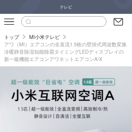
テレビ
トップ
MI小米テレビ
アワ（MI）エアコンの全直流1.5枚の壁掛式周波数変换
冷暖静音除湿知能除霜タイミングLEDディスプレイの
新一級機能エアコンアワネットエアコンA/X