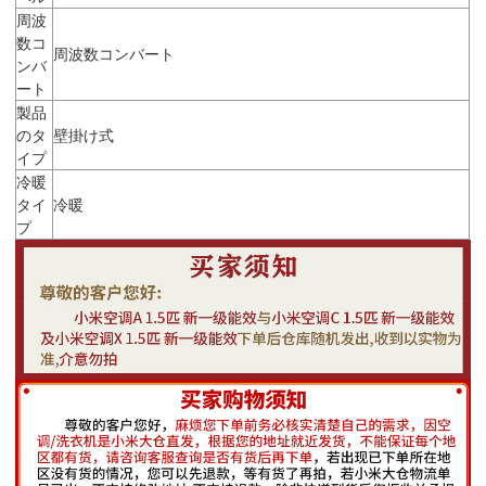
周波
数コ
周波数コンバート
ンバ
ート
製品
のタ
壁掛け式
イプ
冷暖
タイ
冷暖
プ