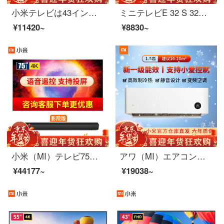
小米テレビは43インチのフルスクリーンフルハイビジョン液晶モニターに対応しています。HDRには、小型のオーディオネットワークWIFIカラーテレビタブレットテレビを内蔵しています。
ミニテレビE 32 S 32インチスマートwifiネットワークフルHD薄型テレビ人工知能ネットワーク液晶パネルテレビ家庭用カラーテレビE 32 S 32インチ全面スクリーンPro
¥11420~
¥8830~
小米（MI）テレビ75インチ4 KスーパーハイビジョンHDR人工知能Bluetooth音声リモコンネットワークWiFiには、タブレットテレビのカラーテレビ75インチ4 S 75+テレビ音響標準装備が内蔵されています。
アワ（MI）エアコン全直流ハンガー1匹\1.5匹の壁壁掛式冷暖静音除湿知能除霜タイミングLEDディスプレイエアコン付きミニネットエアコンA/X（1.5匹/周波数変換/超一級機能）デフォルト1
¥44177~
¥19038~