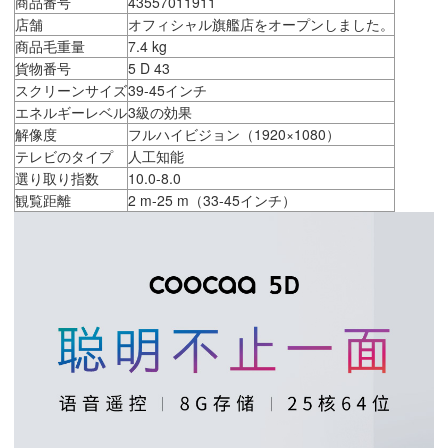
商品番号
43557011911
店舗
オフィシャル旗艦店をオープンしました。
商品毛重量
7.4 kg
貨物番号
5 D 43
スクリーンサイズ
39-45インチ
エネルギーレベル
3級の効果
解像度
フルハイビジョン（1920×1080）
テレビのタイプ
人工知能
選り取り指数
10.0-8.0
観覧距離
2 m-25 m（33-45インチ）