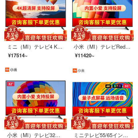
ミニ（MI）テレビ4 K超高精細HDR液晶スマート音声リモコンwifiネットワークカラーテレビミニテレビRedmiA 55インチ【狭いフレーム、スマート言語】
小米（MI）テレビRedmiAネットワーク液晶パネルテレビ携帯APP音声リモコン赤米テレビ家庭用カラーテレビRedmiA 43インチ【狭いフレーム、言語のリモコン】標準装備
¥17514~
¥11420~
小米（MI）テレビ32インチスマートwifiネットワークハイビジョン液晶テレビベッドルーム薄型テレビRedmiA 32インチ
ミニテレビ55/65インチPro全面スクリーンハイエンド超薄型インテリジェントBluetooth音声4 K超高精細ネットワークWIFI液晶LEDフラットパネルテレビ5 65インチPro【量子ドットスクリーン、動き補償】標準装備