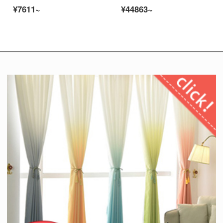
¥7611~
¥44863~