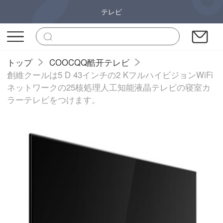
テレビ
トップ
COOCQQ酷开テレビ
創維クールは5 D 43インチの2 KフルハイビジョンWiFi
ネットワークの25核処理人工知能液晶テレビの寝室カ
ラーテレビをつけます。