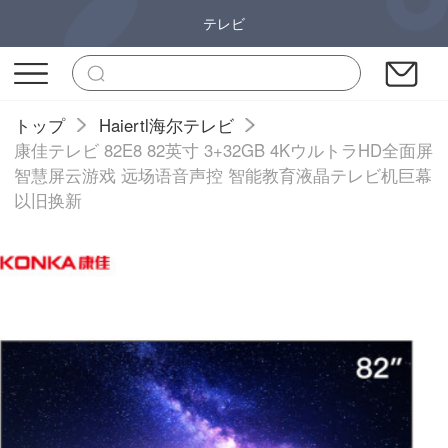
テレビ
トップ
Haiertl海尔テレビ
康佳テレビ 82E8 82英寸 3+32GB 4KウルトラHD全面屏
智慧屏云游戏 远场语音声控 智能教育液晶テレビ机巨幕
以旧换新