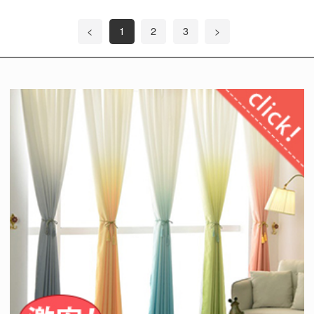
<
1
2
3
>