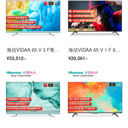
海信VIDAA 65 V 3 F青テレビ65インチ4 K超高精細金属全面スクリーン海信テレビ3 G+16 G知恵スクリーン人工知能液晶教育タブレットテレビ
海信VIDAA 65 V 1 F 65インチ4 K超高精細、全面的なテレビK歌テレビ知恵スクリーン2 G+8 G教育テレビスマート音声液晶パネルテレビ
¥33,512~
¥20,561~