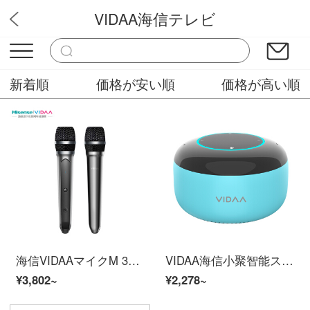
VIDAA海信テレビ
テレビ
新着順
価格が安い順
価格が高い順
海信VIDAAマイクM 3海信VIDAAテレビ専用マイクワイヤレスマイクテレビカスタムホームK歌マイクダブルセット
VIDAA海信小聚智能スピーカー音楽プレーヤーAI音声リモートコントロール海信家電の人工知能音響携帯電池はWiFi/Bluetooth/赤外線ブルー対応です。
¥3,802~
¥2,278~