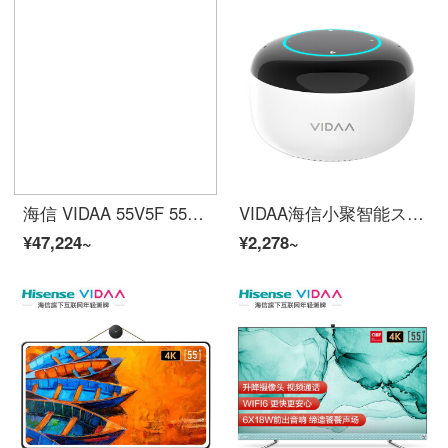
海信 VIDAA 55V5F 55英寸 旋转智屏 竖屏 海信电视 4K超高清 3G+32G 智慧屏 教育电视 智能液晶平板电视
VIDAA海信小聚智能スピーカー音楽プレーヤーAI音声リモートコントロール海信家電の人工知能音響携帯電池はWiFi/Bluetooth/赤外線ホワイトをサポートします。
¥47,224~
¥2,278~