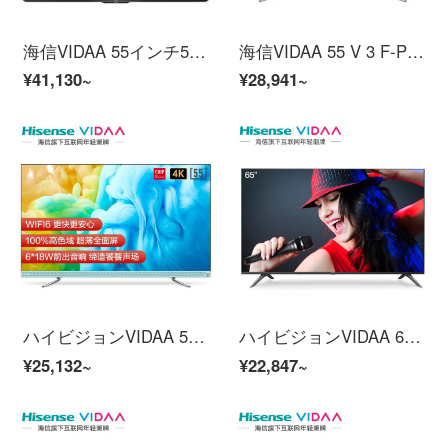
海信VIDAA 55インチ55 V 7 F円角壁画テレビ海信テレビ4 Kスーパーハイビジョン3 G+32 Gスマートスクリーン教育テレビスマート音声液晶パネルテレビ
海信VIDAA 55 V 3 F-PRO青テレビ55インチ4 K超高精細、全面スクリーン3 G+32 G社交テレビ人工知能液晶教育タブレットテレビ
¥41,130~
¥28,941~
ハイビジョンVIDAA 55 V 3 F青テレビ55インチ4 K超高精細、全面スクリーン3 G+16 G知恵スクリーン教育テレビ人工知能液晶パネルテレビ
ハイビジョンVIDAA 65 V 1 F 65インチ4 K超高精細フルスクリーンテレビK歌テレビ2 G+8 G教育テレビ人工知能音声ネットワーク液晶パネルテレビ
¥25,132~
¥22,847~