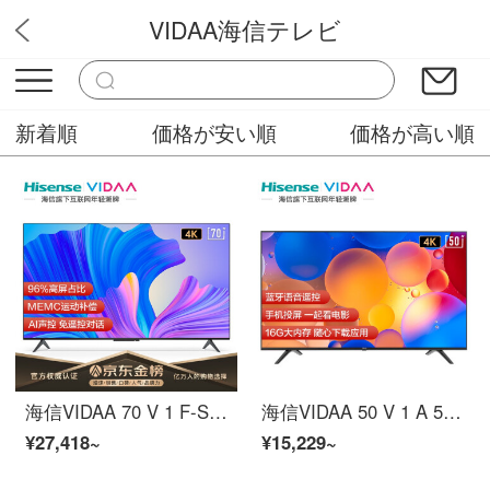
VIDAA海信テレビ
テレビ
新着順
価格が安い順
価格が高い順
海信VIDAA 70 V 1 F-S 70インチの知恵フルスクリーンテレビ4 K超高精細MEMCの手ぶれ防止遠野音声教育テレビ人工知能液晶パネルテレビ
海信VIDAA 50 V 1 A 50インチ4 Kスーパーハイビジョン海信テレビ1.5 G+16 G HDRスマートスクリーン教育テレビ人工知能音声ネットワーク液晶パネルテレビ
¥27,418~
¥15,229~