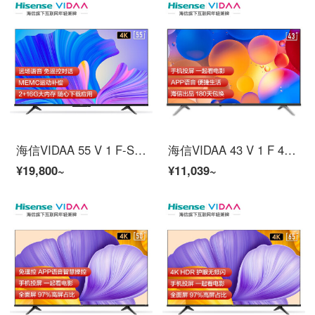
海信VIDAA 55 V 1 F-S 55インチ超薄型インテリジェントスクリーンテレビ4 K超高清2+16 G教育テレビ人工知能遠場音声液晶パネルテレビ
海信VIDAA 43 V 1 F 43インチフルハイビジョン、海信スマートスクリーンAPP音声リモコン1+8 G教育テレビスマート液晶タブレットテレビ
¥19,800~
¥11,039~